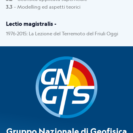
3.3
– Modelling ed aspetti teorici
Lectio magistralis -
1976-2015: La Lezione del Terremoto del Friuli Oggi
Gruppo Nazionale di Geofisica