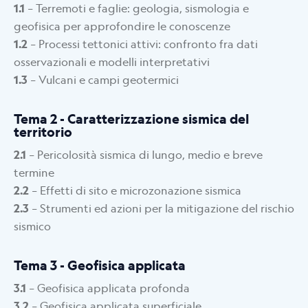
1.1
– Terremoti e faglie: geologia, sismologia e
geofisica per approfondire le conoscenze
1.2
– Processi tettonici attivi: confronto fra dati
osservazionali e modelli interpretativi
1.3
– Vulcani e campi geotermici
Tema 2 - Caratterizzazione sismica del
territorio
2.1
– Pericolosità sismica di lungo, medio e breve
termine
2.2
– Effetti di sito e microzonazione sismica
2.3
– Strumenti ed azioni per la mitigazione del rischio
sismico
Tema 3 - Geofisica applicata
3.1
– Geofisica applicata profonda
3.2
– Geofisica applicata superficiale