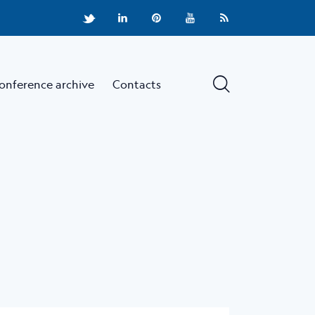
onference archive
Contacts
e
News
Conference archive
Contacts