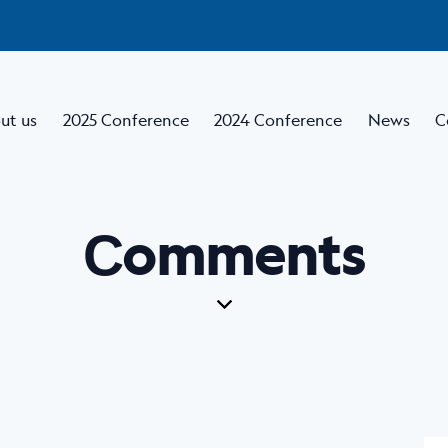
ut us
2025 Conference
2024 Conference
News
C
Сomments
Home
About us
2025 Conference
2024 Conferenc