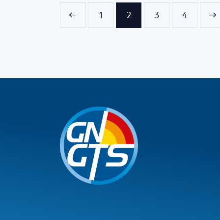
<
1
2
3
>
4