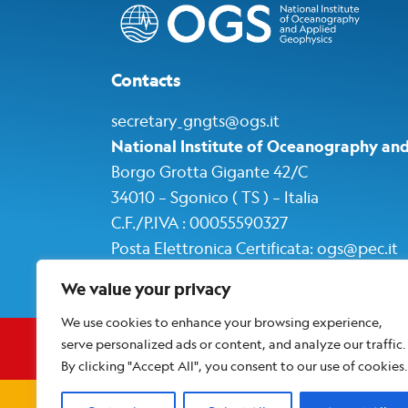
Contacts
secretary_gngts@ogs.it
National Institute of Oceanography an
Borgo Grotta Gigante 42/C
34010 – Sgonico ( TS ) – Italia
C.F./P.IVA : 00055590327
Posta Elettronica Certificata
:
ogs@pec.i
t
We value your privacy
We use cookies to enhance your browsing experience,
serve personalized ads or content, and analyze our traffic.
Gruppo Nazionale di Geofisica della Terra 
By clicking "Accept All", you consent to our use of cookies.