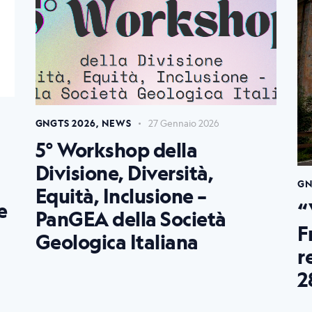
GNGTS 2026
,
NEWS
27 Gennaio 2026
5° Workshop della
Divisione, Diversità,
GN
Equità, Inclusione –
“
e
PanGEA della Società
F
Geologica Italiana
r
2