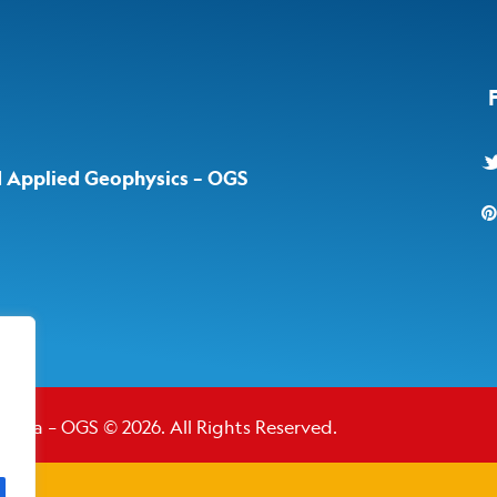
d Applied Geophysics – OGS
Solida – OGS
© 2026. All Rights Reserved.